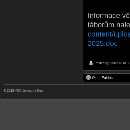
Informace vč
táborům nal
content/uplo
2025.doc
Posted by
admin
at 18.3
Older Entries
© 2018
VSK Univerzita Brno