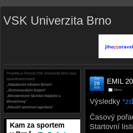
VSK Univerzita Brno
Projekty a činnost VSK Univerzita Brno jsou
spolufinancovány:
Čvn
EMIL 202
28
„Statutárním městem Brnem“
2026
Menu
„Jihomoravským krajem“
„Ministerstvem školství mládeže a
Výsledky
*z
tělovýchovy“
„Národní sportovní agentura“
Časový pořa
Startovní li