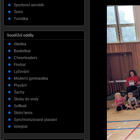
Sportovní aerobik
Tenis
Turistika
Soutěžní oddíly
Atletika
Basketbal
Cheerleaders
Florbal
Lyžování
Moderní gymnastika
Plavání
Šachy
Skoky do vody
Softball
Stolní tenis
Synchronizované plavání
Volejbal