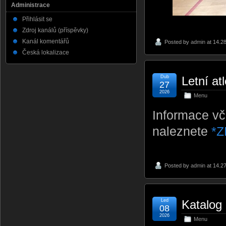
Administrace
Přihlásit se
Zdroj kanálů (příspěvky)
Kanál komentářů
Posted by
admin
at 14.2
Česká lokalizace
Dub
Letní at
27
2026
Menu
Informace vč
naleznete
*Z
Posted by
admin
at 14.2
Led
Katalog
08
2026
Menu