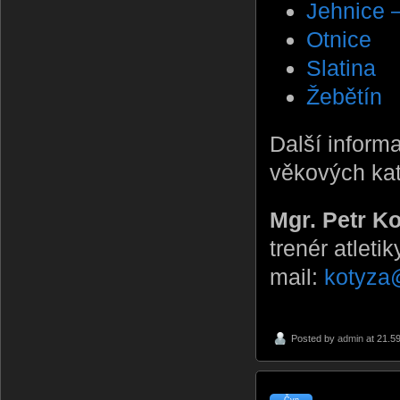
Jehnice 
Otnice
Slatina
Žebětín
Další informa
věkových kat
Mgr. Petr K
trenér atleti
mail:
kotyza
Posted by
admin
at 21.5
Čvn