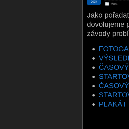
2025
Menu
Jako pořadat
dovolujeme 
závody probí
FOTOGA
VÝSLED
ČASOVÝ P
STARTOVN
ČASOVÝ P
STARTOVN
PLAKÁT