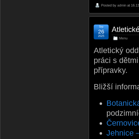
Posted by
admin
at 16.1
Srp
Atletick
26
2025
Menu
Atletický od
práci s dětmi
přípravky.
Bližší inform
Botanick
podzimní
Černovic
Jehnice 