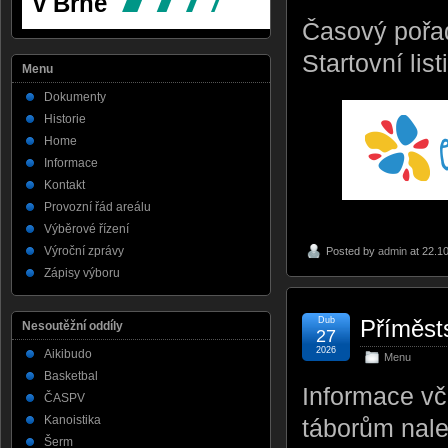
Časový pořa
Startovní li
Menu
Dokumenty
Historie
Home
Informace
Kontakt
Provozní řád areálu
Výběrové řízení
Výroční zprávy
Posted by
admin
at 22.1
Zápisy výboru
Dub
Příměst
Nesoutěžní oddíly
27
2026
Aikibudo
Menu
Basketbal
Informace vč
ČASPV
Kanoistika
táborům nal
Šerm