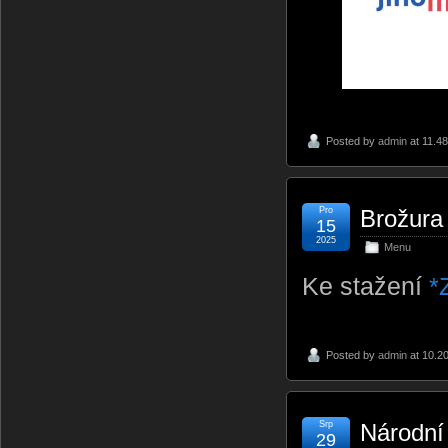
Posted by
admin
at 11.48
Pro
Brožura 
15
2025
Menu
Ke stažení
*
Posted by
admin
at 10.2
Srp
Národní
29