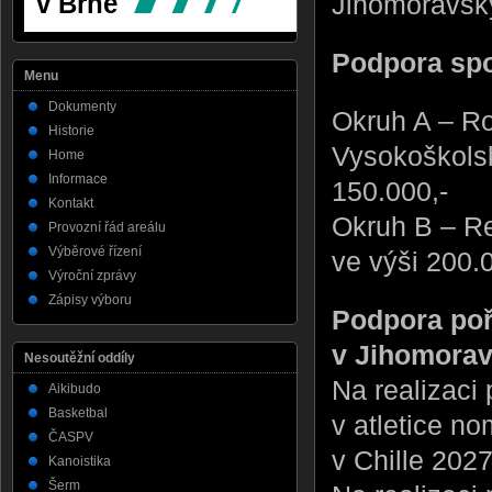
Jihomoravsk
Podpora spo
Menu
Dokumenty
Okruh A – Ro
Historie
Vysokoškolsk
Home
Informace
150.000,-
Kontakt
Okruh B – Re
Provozní řád areálu
Výběrové řízení
ve výši 200.
Výroční zprávy
Zápisy výboru
Podpora poř
v Jihomorav
Nesoutěžní oddíly
Na realizaci
Aikibudo
Basketbal
v atletice n
ČASPV
v Chille 202
Kanoistika
Šerm