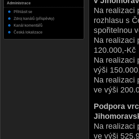
v Jihomorav
Administrace
Na realizaci
Přihlásit se
rozhlasu s 
Zdroj kanálů (příspěvky)
Kanál komentářů
spořitelnou 
Česká lokalizace
Na realizaci
120.000,-Kč
Na realizaci
výši 150.000
Na realizaci 
ve výši 200.
Podpora vrc
Jihomoravsk
Na realizaci 
ve výši 525.