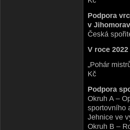
Podpora vrc
v Jihomorav
Česká spořit
V roce 2022
„Pohár mistr
Kč
Podpora spo
Okruh A – Op
sportovního 
Jehnice ve v
Okruh B – Ro