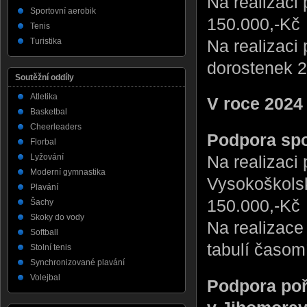
Na realizaci
Sportovní aerobik
150.000,-Kč
Tenis
Na realizaci 
Turistika
dorostenek 2
Soutěžní oddíly
Atletika
V roce 2024
Basketbal
Cheerleaders
Podpora spo
Florbal
Lyžování
Na realizaci
Moderní gymnastika
Vysokoškolsk
Plavání
150.000,-Kč
Šachy
Skoky do vody
Na realizace
Softball
tabulí časom
Stolní tenis
Synchronizované plavání
Volejbal
Podpora poř