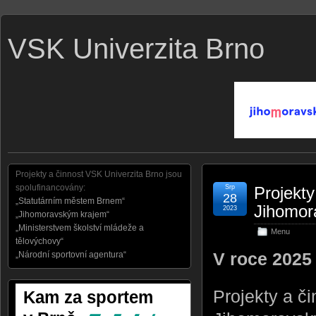
VSK Univerzita Brno
Projekty a činnost VSK Univerzita Brno jsou
spolufinancovány:
Srp
Projekty
28
„Statutárním městem Brnem“
Jihomor
2023
„Jihomoravským krajem“
„Ministerstvem školství mládeže a
Menu
tělovýchovy“
V roce 2025
„Národní sportovní agentura“
Projekty a č