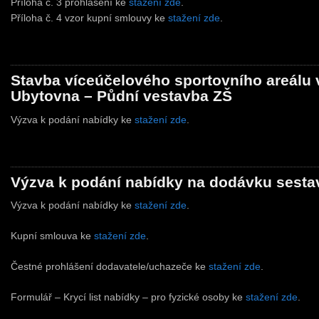
Příloha č. 3 prohlášení ke
stažení zde
.
Příloha č. 4 vzor kupní smlouvy ke
stažení zde
.
Stavba víceúčelového sportovního areálu 
Ubytovna – Půdní vestavba ZŠ
Výzva k podání nabídky ke
stažení zde
.
Výzva k podání nabídky na dodávku sesta
Výzva k podání nabídky ke
stažení zde
.
Kupní smlouva ke
stažení zde
.
Čestné prohlášení dodavatele/uchazeče ke
stažení zde
.
Formulář – Krycí list nabídky – pro fyzické osoby ke
stažení zde
.