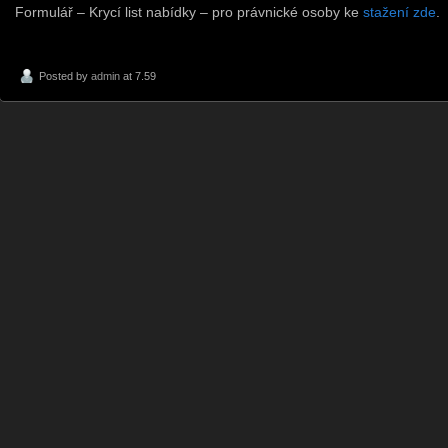
Formulář – Krycí list nabídky – pro právnické osoby ke
stažení zde
.
Posted by
admin
at 7.59