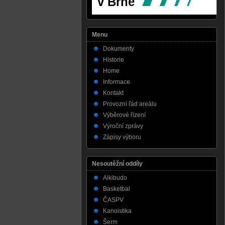
Menu
Dokumenty
Historie
Home
Informace
Kontakt
Provozní řád areálu
Výběrové řízení
Výroční zprávy
Zápisy výboru
Nesoutěžní oddíly
Aikibudo
Basketbal
ČASPV
Kanoistika
Šerm