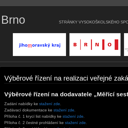
 Brno
STRÁNKY VYSOKOŠKOLSKÉHO SPO
Výběrové řízení na realizaci veřejné zak
Výběrové řízení na dodavatele „Měřící ses
Zadání nabídky ke
stažení zde
.
Zadávací dokumentace ke
stažení zde
.
Příloha č. 1 krycí list nabídky ke
stažení zde
.
Příloha č. 2 čestné prohlášení ke
stažení zde
.