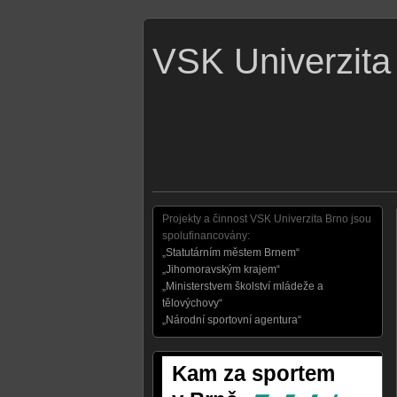
VSK Univerzita
Projekty a činnost VSK Univerzita Brno jsou
spolufinancovány:
„Statutárním městem Brnem“
„Jihomoravským krajem“
„Ministerstvem školství mládeže a
tělovýchovy“
„Národní sportovní agentura“