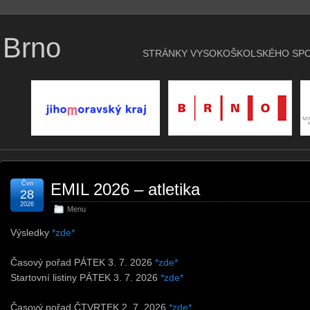
 Brno
STRÁNKY VYSOKOŠKOLSKÉHO SPO
Čvn
EMIL 2026 – atletika
28
2026
Menu
Výsledky
*zde*
Časový pořad PÁTEK 3. 7. 2026
*zde*
Startovní listiny PÁTEK 3. 7. 2026
*zde*
Časový pořad ČTVRTEK 2. 7. 2026
*zde*