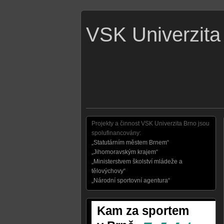
VSK Univerzita
Projekty a činnost VSK Univerzita Brno jsou
spolufinancovány:
„Statutárním městem Brnem“
„Jihomoravským krajem“
„Ministerstvem školství mládeže a
tělovýchovy“
„Národní sportovní agentura“