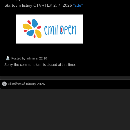
Startovní listiny ČTVRTEK 2. 7. 2026
*zde*
Posted by
admin
at 22.10
Sorry, the comment form is closed at this time.
Příměstské tábory 2026