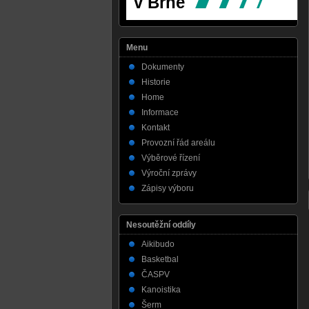
Menu
Dokumenty
Historie
Home
Informace
Kontakt
Provozní řád areálu
Výběrové řízení
Výroční zprávy
Zápisy výboru
Nesoutěžní oddíly
Aikibudo
Basketbal
ČASPV
Kanoistika
Šerm