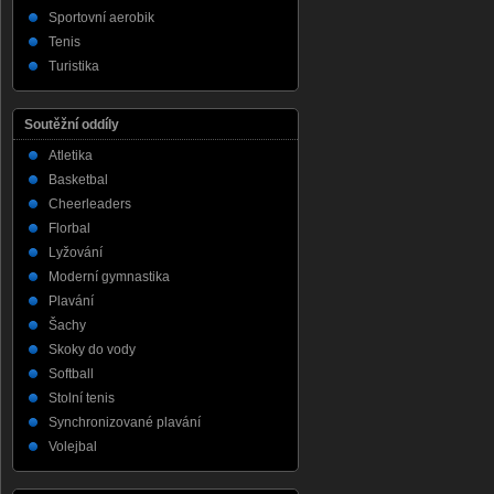
Sportovní aerobik
Tenis
Turistika
Soutěžní oddíly
Atletika
Basketbal
Cheerleaders
Florbal
Lyžování
Moderní gymnastika
Plavání
Šachy
Skoky do vody
Softball
Stolní tenis
Synchronizované plavání
Volejbal