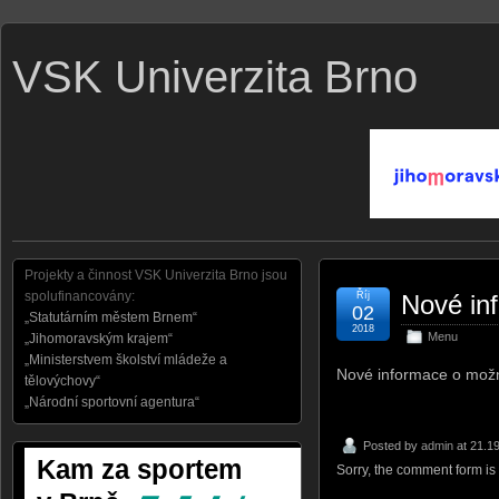
VSK Univerzita Brno
Projekty a činnost VSK Univerzita Brno jsou
spolufinancovány:
Říj
Nové in
02
„Statutárním městem Brnem“
2018
Menu
„Jihomoravským krajem“
„Ministerstvem školství mládeže a
Nové informace o mož
tělovýchovy“
„Národní sportovní agentura“
Posted by
admin
at 21.1
Sorry, the comment form is 