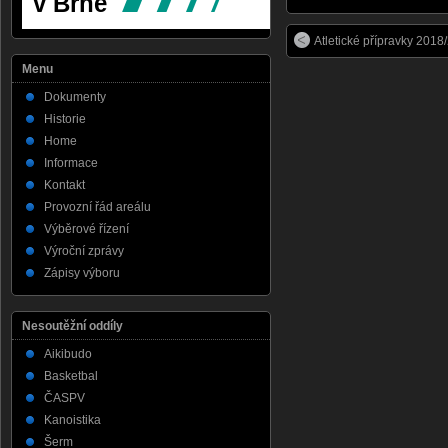
Atletické přípravky 2018
Menu
Dokumenty
Historie
Home
Informace
Kontakt
Provozní řád areálu
Výběrové řízení
Výroční zprávy
Zápisy výboru
Nesoutěžní oddíly
Aikibudo
Basketbal
ČASPV
Kanoistika
Šerm