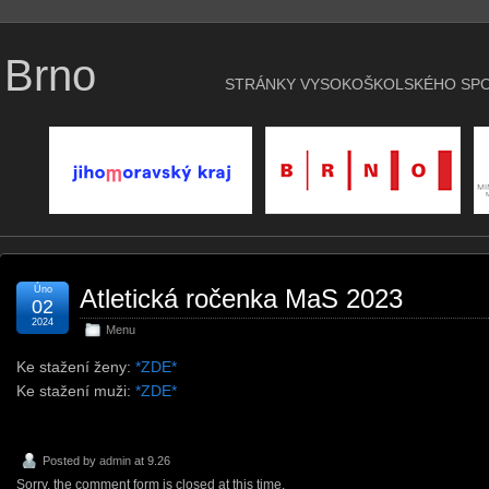
 Brno
STRÁNKY VYSOKOŠKOLSKÉHO SPO
Úno
Atletická ročenka MaS 2023
02
2024
Menu
Ke stažení ženy:
*ZDE*
Ke stažení muži:
*ZDE*
Posted by
admin
at 9.26
Sorry, the comment form is closed at this time.