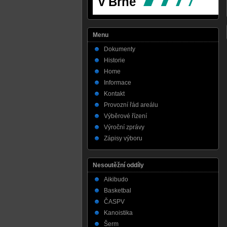
Menu
Dokumenty
Historie
Home
Informace
Kontakt
Provozní řád areálu
Výběrové řízení
Výroční zprávy
Zápisy výboru
Nesoutěžní oddíly
Aikibudo
Basketbal
ČASPV
Kanoistika
Šerm