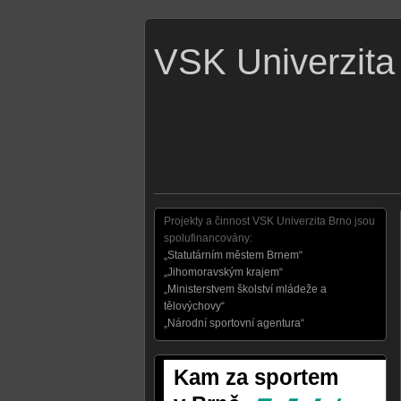
VSK Univerzita
Projekty a činnost VSK Univerzita Brno jsou
spolufinancovány:
„Statutárním městem Brnem“
„Jihomoravským krajem“
„Ministerstvem školství mládeže a
tělovýchovy“
„Národní sportovní agentura“