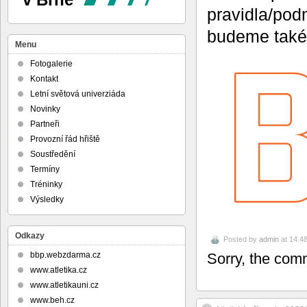
pravidla/pod
budeme také
Menu
Fotogalerie
Kontakt
Letní světová univerziáda
Novinky
Partneři
Provozní řád hřiště
Soustředění
Termíny
Tréninky
Výsledky
Odkazy
Posted by
admin
at 14.4
bbp.webzdarma.cz
Sorry, the comm
www.atletika.cz
www.atletikauni.cz
www.beh.cz