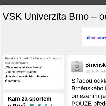
VSK Univerzita Brno – odd
Projekty a činnost VSK Univerzita Brno jsou
spolufinancovány:
Říj
Brněnsk
12
„
Statutárním městem Brnem
“
2020
Nezařazené
„
Jihomoravským krajem
“
„
Ministerstvem školství mládeže a
S řadou odk
tělovýchovy
„
Brněnského 
omezením je 
POUZE přede